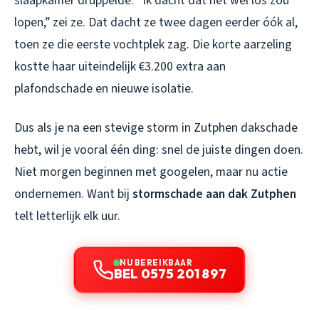
slaapkamer druppelde. “Ik dacht dat het wel los zou
lopen,” zei ze. Dat dacht ze twee dagen eerder óók al,
toen ze die eerste vochtplek zag. Die korte aarzeling
kostte haar uiteindelijk €3.200 extra aan
plafondschade en nieuwe isolatie.
Dus als je na een stevige storm in Zutphen dakschade
hebt, wil je vooral één ding: snel de juiste dingen doen.
Niet morgen beginnen met googelen, maar
nu
actie
ondernemen. Want bij
stormschade aan dak Zutphen
telt letterlijk elk uur.
NU BEREIKBAAR
BEL 0575 201 897