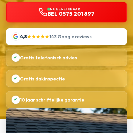
NU BEREIKBAAR
BEL 0575 201 897
4,8
★★★★★
143 Google reviews
✓
Gratis telefonisch advies
✓
Gratis dakinspectie
✓
10 jaar schriftelijke garantie