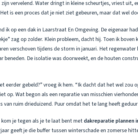
zijn vervelend. Water dringt in kleine scheurtjes, vriest uit, 
 Het is een proces dat je niet ziet gebeuren, maar dat wel d
d ik op een dak in Laarstraat En Omgeving. De eigenaar had
ekje” zag op zolder. Klein probleem, dacht hij. Toen ik boven
ren verschoven tijdens de storm in januari. Het regenwater l
r beneden. De isolatie was doorweekt, en de houten constr
t eerder gebeld?” vroeg ik hem. “Ik dacht dat het wel zou op
iet op. Wat begon als een reparatie van misschien vierhonde
lus van ruim drieduizend. Puur omdat het te lang heeft geduur
s kom je tegen als je te laat bent met
dakreparatie plannen i
rjaar geeft je die buffer tussen winterschade en zomerse hitt