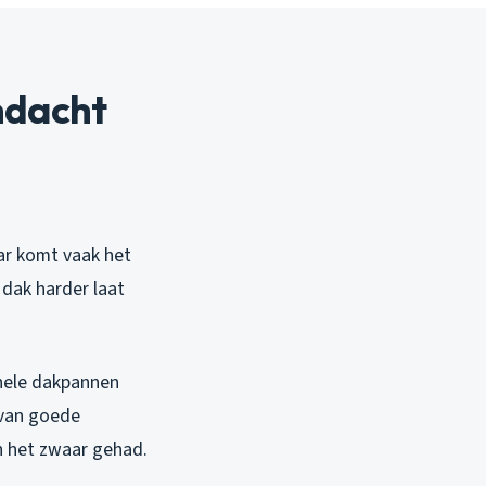
ndacht
ar komt vaak het
 dak harder laat
inele dakpannen
 van goede
n het zwaar gehad.