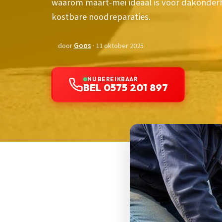
waarom maart-mei ideaal is voor dakonde
kostbare noodreparaties.
door
Goos
· 11 oktober 2025
NU BEREIKBAAR
BEL 0575 201 897