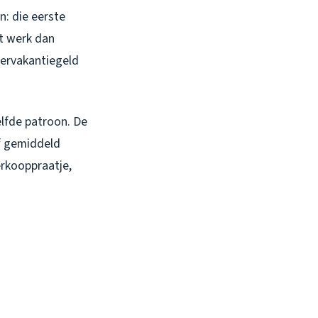
n: die eerste
et werk dan
mervakantiegeld
elfde patroon. De
lf gemiddeld
erkooppraatje,