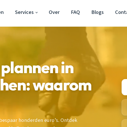
en
Services
Over
FAQ
Blogs
Cont
plannen in
phen: waarom
en bespaar honderden euro’s. Ontdek