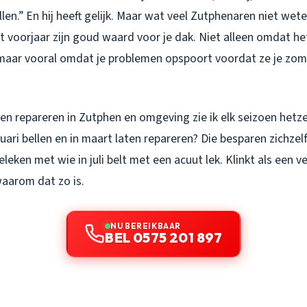
llen.” En hij heeft gelijk. Maar wat veel Zutphenaren niet wete
t voorjaar zijn goud waard voor je dak. Niet alleen omdat h
 maar vooral omdat je problemen opspoort voordat ze je zo
aken repareren in Zutphen en omgeving zie ik elk seizoen hetz
uari bellen en in maart laten repareren? Die besparen zichze
leken met wie in juli belt met een acuut lek. Klinkt als een v
 waarom dat zo is.
NU BEREIKBAAR
BEL 0575 201 897