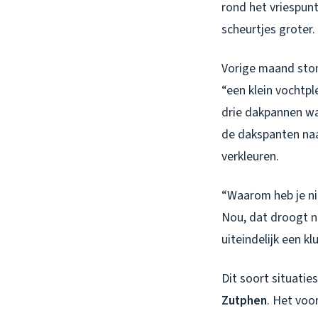
rond het vriespunt 
scheurtjes groter.
Vorige maand ston
“een klein vochtpl
drie dakpannen wa
de dakspanten naa
verkleuren.
“Waarom heb je nie
Nou, dat droogt n
uiteindelijk een k
Dit soort situatie
Zutphen
. Het voo